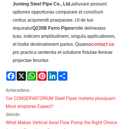
Juming Steel Pipe Co., Ltd.
adiuvare possunt
optiones opportunas comparare et consilium
certius acquirendi praeparare. Ut de tuo
requiratur
Q235B Ferro Pipes
mitte delineatas
tuas, indicem amplitudinem, singula applicationes,
et hodie destinationem partus. Quaeso
contact us
pro practica sententia et solutione fistulae ferreae
projectae feruntur.
Facebook
X
WhatsApp
Pinterest
LinkedIn
Share
Antecedens :
Cur CONSERVATORIUM Steel Pipes materia plusquam
Most emptores Expect?
deinde :
What Makes Vertical Axial Flow Pump the Right Choice