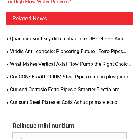
for High-Flow Water Projects?
Related News
Quaenam sunt key differentiae inter 3PE et FBE Anti-
Corrosion Ferri Pipes?
Viridis Anti- corrosio: Pioneering Future - Ferro Pipes
Coated nova depelleret qualis progressio in Pipeline
What Makes Vertical Axial Flow Pump the Right Choice
Industry
for High-Flow Water Projects?
Cur CONSERVATORIUM Steel Pipes materia plusquam
Most emptores Expect?
Cur Anti-Corrosio Ferro Pipes a Smarter Electio pro
Long-Term Pipeline Projects?
Cur sunt Steel Plates et Coils Adhuc prima electio
postulandi Industrial Projects?
Relinque mihi nuntium