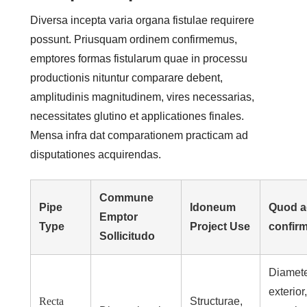
Diversa incepta varia organa fistulae requirere
possunt. Priusquam ordinem confirmemus,
emptores formas fistularum quae in processu
productionis nituntur comparare debent,
amplitudinis magnitudinem, vires necessarias,
necessitates glutino et applicationes finales.
Mensa infra dat comparationem practicam ad
disputationes acquirendas.
Commune
Pipe
Idoneum
Quod a
Emptor
Type
Project Use
confir
Sollicitudo
Diamet
exterior
Recta
Structurae,