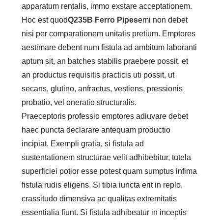
apparatum rentalis, immo exstare acceptationem.
Hoc est quod
Q235B Ferro Pipes
emi non debet
nisi per comparationem unitatis pretium. Emptores
aestimare debent num fistula ad ambitum laboranti
aptum sit, an batches stabilis praebere possit, et
an productus requisitis practicis uti possit, ut
secans, glutino, anfractus, vestiens, pressionis
probatio, vel oneratio structuralis.
Praeceptoris professio emptores adiuvare debet
haec puncta declarare antequam productio
incipiat. Exempli gratia, si fistula ad
sustentationem structurae velit adhibebitur, tutela
superficiei potior esse potest quam sumptus infima
fistula rudis eligens. Si tibia iuncta erit in replo,
crassitudo dimensiva ac qualitas extremitatis
essentialia fiunt. Si fistula adhibeatur in inceptis