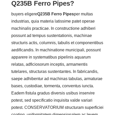
Q235B Ferro Pipes?
buyers eligere
Q235B Ferro Pipes
per multas
industrias, quia materia latissime patet operae
machinalis practicae. In constructione adhiberi
possunt ad tempus sustentationis, machinae
structuris actis, columnis, tabulis et componentibus
aedificandis. In machinatione municipali, possunt
apparere in systematibus pipelinis aquarum
relatas, adficiosorum inceptis, armamentis
tutelares, structuras sustentantes. In fabricandis,
saepe adhibentur ad machinas tabulas, armaturae
bases, custodiae, tormenta, conventus iuncta.
Eadem fistula gradus diversis usibus inservire
potest, sed specificatio inquisita valde variari
potest. CONSERVATORIUM structuram superficiei
coating, uniformitatem dimensionalem ac levem