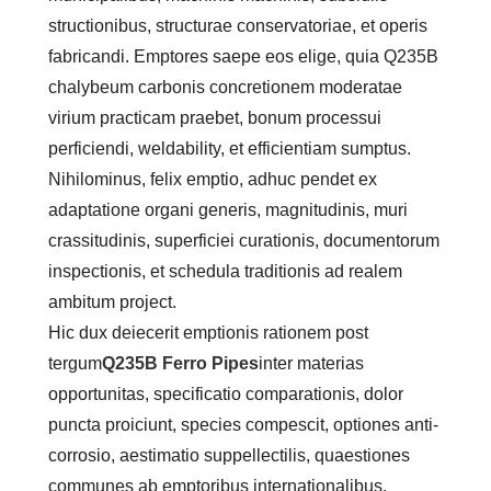
structionibus, structurae conservatoriae, et operis
fabricandi. Emptores saepe eos elige, quia Q235B
chalybeum carbonis concretionem moderatae
virium practicam praebet, bonum processui
perficiendi, weldability, et efficientiam sumptus.
Nihilominus, felix emptio, adhuc pendet ex
adaptatione organi generis, magnitudinis, muri
crassitudinis, superficiei curationis, documentorum
inspectionis, et schedula traditionis ad realem
ambitum project.
Hic dux deiecerit emptionis rationem post
tergum
Q235B Ferro Pipes
inter materias
opportunitas, specificatio comparationis, dolor
puncta proiciunt, species compescit, optiones anti-
corrosio, aestimatio suppellectilis, quaestiones
communes ab emptoribus internationalibus.