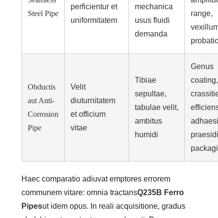
perficientur et
mechanica
Steel Pipe
range,
uniformitatem
usus fluidi
vexillu
demanda
probati
Genus
Tibiae
coating,
Obductis
Velit
sepultae,
crassiti
aut Anti-
diuturnitatem
tabulae velit,
efficien
Corrosion
et officium
ambitus
adhaesi
Pipe
vitae
humidi
praesid
packag
Haec comparatio adiuvat emptores errorem
communem vitare: omnia tractans
Q235B Ferro
Pipes
ut idem opus. In reali acquisitione, gradus