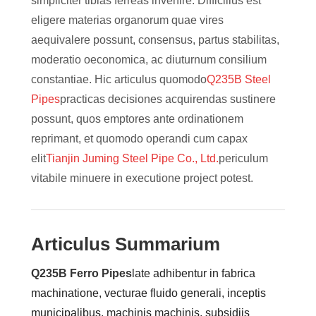
simpliciter tibias ferreas invenire. Difficilius est
eligere materias organorum quae vires
aequivalere possunt, consensus, partus stabilitas,
moderatio oeconomica, ac diuturnum consilium
constantiae. Hic articulus quomodo
Q
235B Steel
Pipes
practicas decisiones acquirendas sustinere
possunt, quos emptores ante ordinationem
reprimant, et quomodo operandi cum capax
elit
Tianjin Juming Steel Pipe Co., Ltd.
periculum
vitabile minuere in executione project potest.
Articulus Summarium
Q235B Ferro Pipes
late adhibentur in fabrica
machinatione, vecturae fluido generali, inceptis
municipalibus, machinis machinis, subsidiis