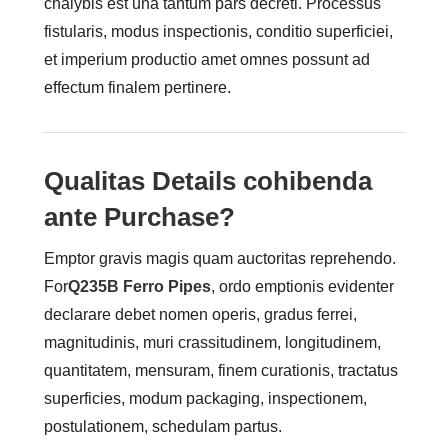
chalybis est una tantum pars decreti. Processus
fistularis, modus inspectionis, conditio superficiei,
et imperium productio amet omnes possunt ad
effectum finalem pertinere.
Qualitas Details cohibenda
ante Purchase?
Emptor gravis magis quam auctoritas reprehendo.
For
Q235B Ferro Pipes
, ordo emptionis evidenter
declarare debet nomen operis, gradus ferrei,
magnitudinis, muri crassitudinem, longitudinem,
quantitatem, mensuram, finem curationis, tractatus
superficies, modum packaging, inspectionem,
postulationem, schedulam partus.