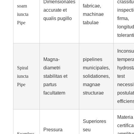
Dimensionales
crassitu
soam
fabricae,
accurate et
inspect
iuncta
machinae
qualis pugillo
firma,
Pipe
tabulae
longitu
tolerant
Inconsut
Magna-
pipelines
tempera
Spiral
diametri
municipales,
hydrost
iuncta
stabilitas et
solidationes,
test
Pipe
partus
magnae
necessi
facultatem
structurae
postula
efficien
Materia
Superiores
certific
Pressura
seu
Seamless
amplitu